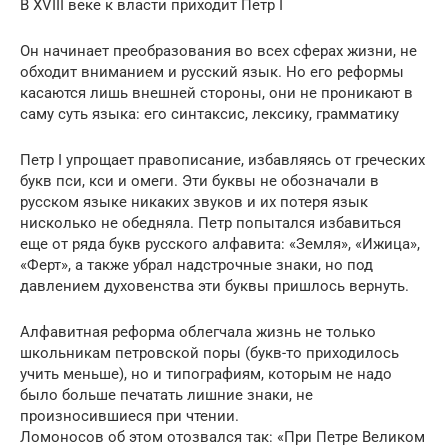
В XVIII веке к власти приходит Петр I
Он начинает преобразования во всех сферах жизни, не
обходит вниманием и русский язык. Но его реформы
касаются лишь внешней стороны, они не проникают в
саму суть языка: его синтаксис, лексику, грамматику
Петр I упрощает правописание, избавляясь от греческих
букв пси, кси и омеги. Эти буквы не обозначали в
русском языке никаких звуков и их потеря язык
нисколько не обедняла. Петр попытался избавиться
еще от ряда букв русского алфавита: «Земля», «Ижица»,
«Ферт», а также убрал надстрочные знаки, но под
давлением духовенства эти буквы пришлось вернуть.
Алфавитная реформа облегчала жизнь не только
школьникам петровской поры (букв-то приходилось
учить меньше), но и типографиям, которым не надо
было больше печатать лишние знаки, не
произносившиеся при чтении.
Ломоносов об этом отозвался так: «При Петре Великом