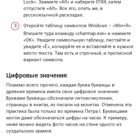
Lock». Зажмите «Alt» и наберите 0184, затем
отпустите «Alt». Все это, опять же, в
русскоязычной раскладке.
Откройте таблицу символов Windows – «Win+R».
Впишите туда команду «charmap.exe» и нажмите
«ОК». Увидите символьную таблицу, листайте и
увидите «Ё», копируйте ее и вставляйте в нужное
место текста. Там есть и строчный, и прописной
вариант символа.
Цифровые значения
Помимо всего прочего, каждая буква буквицы в
древние времена имела свое цифровое значение.
Буквами буквицы обозначали летоисчисление,
страницы в книгах, их писали на монетах. Отменена эта
практика была только во времена Петра I. Буквицами
могли даже обозначаться цифры на часах. К примеру,
ниже можно видеть фото часов на стене одного из
суздальских храмов.