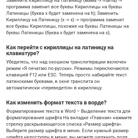
Заменить Кириллицу на Латиницу (мама -> mama) ->
программа заменит все буквы Кириллицы на буквы
Латиницы (буква х будет заменена на h); Заменить
Кириллицу на Латиницу (х -> x) -> программа заменит
все буквы Кириллицы, похожие на буквы Латиницы на
буквы Латиницы (буква х будет заменена на x);
Как перейти с кириллицы на латиницу на
клавиатуре?
Убедитесь, что над окошком транслитерации включен
режим «Я печатаю по-русски». Режимы переключаются
клавишей F12 или ESC. Теперь просто набирайте текст
латинскими буквами, в окне транслита он
автоматически «переведется» в кириллицу.
Как изменить формат текста в ворде?
Форматирование текста в Word – Выделение текста для
форматирования шрифта На вкладке «Главная» нажмите
стрелку раскрывающегося списка «Размер шрифта».
Выберите размер шрифта в меню. Если нужный размер
шрифта недоступен в меню, вы можете щелкнуть поле