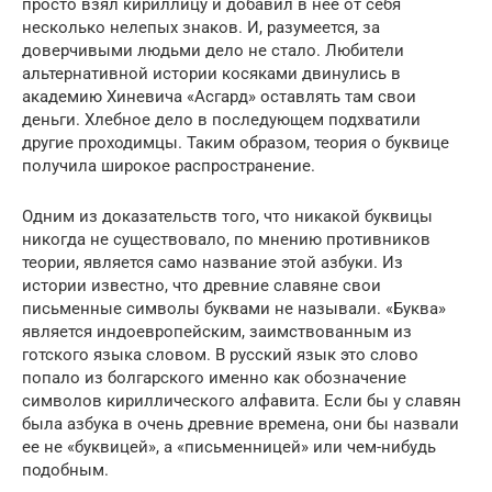
просто взял кириллицу и добавил в нее от себя
несколько нелепых знаков. И, разумеется, за
доверчивыми людьми дело не стало. Любители
альтернативной истории косяками двинулись в
академию Хиневича «Асгард» оставлять там свои
деньги. Хлебное дело в последующем подхватили
другие проходимцы. Таким образом, теория о буквице
получила широкое распространение.
Одним из доказательств того, что никакой буквицы
никогда не существовало, по мнению противников
теории, является само название этой азбуки. Из
истории известно, что древние славяне свои
письменные символы буквами не называли. «Буква»
является индоевропейским, заимствованным из
готского языка словом. В русский язык это слово
попало из болгарского именно как обозначение
символов кириллического алфавита. Если бы у славян
была азбука в очень древние времена, они бы назвали
ее не «буквицей», а «письменницей» или чем-нибудь
подобным.