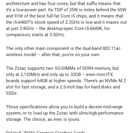
architecture and has four cores, but that suffix means that
it’s a low-power part. Its TDP of 35W is miles behind the 65W
and 91W of the best full-fat Core i5 chips, and it means that
the i5-6400T’s stock speed of 2.2GHz is low and it maxes out
at just 2.8GHz – the desktop-spec Core i5-6600K, for
comparison, starts at 3.5GHz.
The only other main component is the dual-band 802.11ac
wireless model – after that, you’re on your own.
The Zotac supports two SO-DIMMs of DDR4 memory, but
only at 2,133MHz and only up to 32GB – even mini-ITX
boards support 64GB at higher speeds. There’s an NVMe M.2
slot for fast storage, and a 2.5-inch bay for hard disks and
SSDs.
Those specifications allow you to build a decent mid-range
system, or to load up the Zotac with ultra-high-performance
storage. The choice, as ever, is yours.