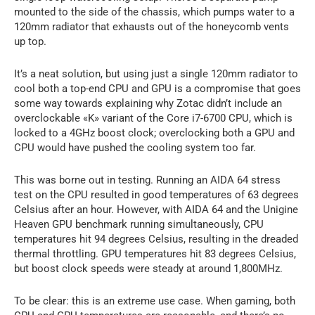
mounted to the side of the chassis, which pumps water to a
120mm radiator that exhausts out of the honeycomb vents
up top.
It’s a neat solution, but using just a single 120mm radiator to
cool both a top-end CPU and GPU is a compromise that goes
some way towards explaining why Zotac didn’t include an
overclockable «K» variant of the Core i7-6700 CPU, which is
locked to a 4GHz boost clock; overclocking both a GPU and
CPU would have pushed the cooling system too far.
This was borne out in testing. Running an AIDA 64 stress
test on the CPU resulted in good temperatures of 63 degrees
Celsius after an hour. However, with AIDA 64 and the Unigine
Heaven GPU benchmark running simultaneously, CPU
temperatures hit 94 degrees Celsius, resulting in the dreaded
thermal throttling. GPU temperatures hit 83 degrees Celsius,
but boost clock speeds were steady at around 1,800MHz.
To be clear: this is an extreme use case. When gaming, both