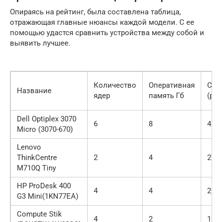
Опираясь на рейтинг, была составлена таблица,
отражающая главные нюансы каждой модели. С ее
помощью удастся сравнить устройства между собой и
выявить лучшее.
Количество
Оперативная
Сто
Название
ядер
память Гб
(руб
Dell Optiplex 3070
6
8
490
Micro (3070-670)
Lenovo
ThinkCentre
2
4
270
M710Q Tiny
HP ProDesk 400
4
4
299
G3 Mini(1KN77EA)
Compute Stik
4
2
129