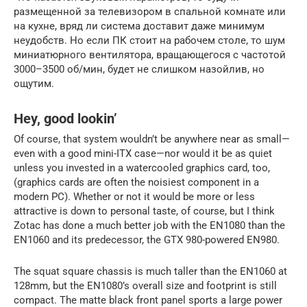
размещенной за телевизором в спальной комнате или
на кухне, вряд ли система доставит даже минимум
неудобств. Но если ПК стоит на рабочем столе, то шум
миниатюрного вентилятора, вращающегося с частотой
3000–3500 об/мин, будет не слишком назойлив, но
ощутим.
Hey, good lookin’
Of course, that system wouldn’t be anywhere near as small—
even with a good mini-ITX case—nor would it be as quiet
unless you invested in a watercooled graphics card, too,
(graphics cards are often the noisiest component in a
modern PC). Whether or not it would be more or less
attractive is down to personal taste, of course, but I think
Zotac has done a much better job with the EN1080 than the
EN1060 and its predecessor, the GTX 980-powered EN980.
The squat square chassis is much taller than the EN1060 at
128mm, but the EN1080’s overall size and footprint is still
compact. The matte black front panel sports a large power