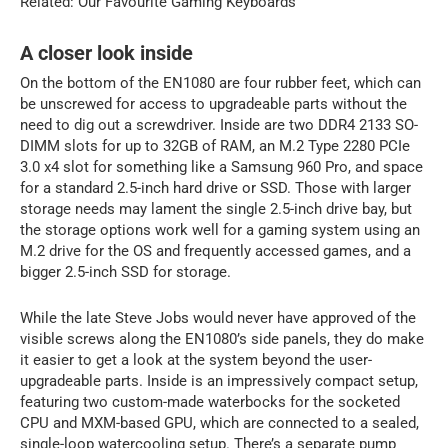
Related: Our Favourite Gaming Keyboards
A closer look inside
On the bottom of the EN1080 are four rubber feet, which can
be unscrewed for access to upgradeable parts without the
need to dig out a screwdriver. Inside are two DDR4 2133 SO-
DIMM slots for up to 32GB of RAM, an M.2 Type 2280 PCIe
3.0 x4 slot for something like a Samsung 960 Pro, and space
for a standard 2.5-inch hard drive or SSD. Those with larger
storage needs may lament the single 2.5-inch drive bay, but
the storage options work well for a gaming system using an
M.2 drive for the OS and frequently accessed games, and a
bigger 2.5-inch SSD for storage.
While the late Steve Jobs would never have approved of the
visible screws along the EN1080’s side panels, they do make
it easier to get a look at the system beyond the user-
upgradeable parts. Inside is an impressively compact setup,
featuring two custom-made waterbocks for the socketed
CPU and MXM-based GPU, which are connected to a sealed,
single-loop watercooling setup. There’s a separate pump