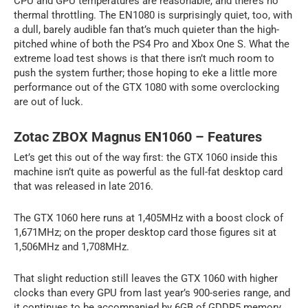
CPU and GPU temperatures are reasonable, and there’s no
thermal throttling. The EN1080 is surprisingly quiet, too, with
a dull, barely audible fan that’s much quieter than the high-
pitched whine of both the PS4 Pro and Xbox One S. What the
extreme load test shows is that there isn’t much room to
push the system further; those hoping to eke a little more
performance out of the GTX 1080 with some overclocking
are out of luck.
Zotac ZBOX Magnus EN1060 – Features
Let’s get this out of the way first: the GTX 1060 inside this
machine isn’t quite as powerful as the full-fat desktop card
that was released in late 2016.
The GTX 1060 here runs at 1,405MHz with a boost clock of
1,671MHz; on the proper desktop card those figures sit at
1,506MHz and 1,708MHz.
That slight reduction still leaves the GTX 1060 with higher
clocks than every GPU from last year’s 900-series range, and
it continues to be accompanied by 6GB of GDDR5 memory