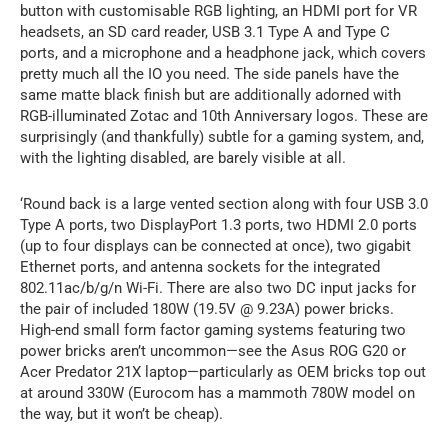
button with customisable RGB lighting, an HDMI port for VR
headsets, an SD card reader, USB 3.1 Type A and Type C
ports, and a microphone and a headphone jack, which covers
pretty much all the IO you need. The side panels have the
same matte black finish but are additionally adorned with
RGB-illuminated Zotac and 10th Anniversary logos. These are
surprisingly (and thankfully) subtle for a gaming system, and,
with the lighting disabled, are barely visible at all.
‘Round back is a large vented section along with four USB 3.0
Type A ports, two DisplayPort 1.3 ports, two HDMI 2.0 ports
(up to four displays can be connected at once), two gigabit
Ethernet ports, and antenna sockets for the integrated
802.11ac/b/g/n Wi-Fi. There are also two DC input jacks for
the pair of included 180W (19.5V @ 9.23A) power bricks.
High-end small form factor gaming systems featuring two
power bricks aren’t uncommon—see the Asus ROG G20 or
Acer Predator 21X laptop—particularly as OEM bricks top out
at around 330W (Eurocom has a mammoth 780W model on
the way, but it won’t be cheap).