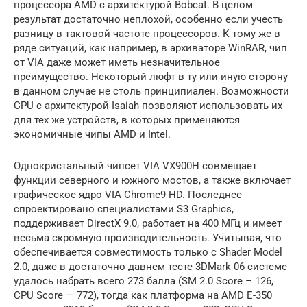
процессора AMD c архитектурой Bobcat. В целом
результат достаточно неплохой, особенно если учесть
разницу в тактовой частоте процессоров. К тому же в
ряде ситуаций, как например, в архиваторе WinRAR, чип
от VIA даже может иметь незначительное
преимущество. Некоторый люфт в ту или иную сторону
в данном случае не столь принципиален. Возможности
CPU с архитектурой Isaiah позволяют использовать их
для тех же устройств, в которых применяются
экономичные чипы AMD и Intel.
Однокристальный чипсет VIA VX900H совмещает
функции северного и южного мостов, а также включает
графическое ядро VIA Chrome9 HD. Последнее
спроектировано специалистами S3 Graphics,
поддерживает DirectX 9.0, работает на 400 МГц и имеет
весьма скромную производительность. Учитывая, что
обеспечивается совместимость только с Shader Model
2.0, даже в достаточно давнем тесте 3DMark 06 системе
удалось набрать всего 273 балла (SM 2.0 Score – 126,
CPU Score — 772), тогда как платформа на AMD E-350