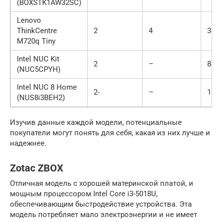
(BOXSTK1AW32SC)
Lenovo
ThinkCentre
2
4
340
M720q Tiny
Intel NUC Kit
2
–
840
(NUC5CPYH)
Intel NUC 8 Home
2-
–
189
(NUS8i3BEH2)
Изучив данные каждой модели, потенциальные
покупатели могут понять для себя, какая из них лучше и
надежнее.
Zotac ZBOX
Отличная модель с хорошей материнской платой, и
мощным процессором Intel Core i3-5018U,
обеспечивающим быстродействие устройства. Эта
модель потребляет мало электроэнергии и не имеет