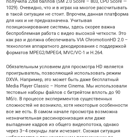
получила 2268 баллов (SM 2.0 Score – 803, CPU Score —
1029). Очевидно, что и в играх на многое рассчитывать
в такой ситуации не стоит. Впрочем, данная платформа
для них и не предназначена. Учитывая
позиционирование системы, здесь скорее важна
беспроблемная работа с видео высокой четкости. Это
как раз и должна обеспечивать VIA ChromotionHD 2.0 –
технология аппаратного декодирования с поддержкой
форматов MPEG2/MPEG4, MVC/VC-1 и H.264.
Обязательным условием для просмотра HD является
проигрыватель, позволяющий использовать режим
DXVA. Например, это может быть даже бесплатный
Media Player Classic – Home Cinema. Мы использовали
тестовые наборы файлов с битрейтом вплоть до 90
Мб/c. В процессе экспериментов существенных
сложностей не возникло, хотя некоторые особенности
все же есть. В самом начале просмотра возможна
незначительная рассинхронизация или даже
выпадение кадров из общего видеопотока, однако
через 3–4 секунды лаги исчезают. Схожая ситуация