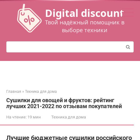
Перейти
Digital discount
к
контенту
Твой надёжный помощник в
выборе техники
Поиск:
Главная
»
Техника для дома
Сушилки для овощей и фруктов: рейтинг
лучших 2021-2022 по отзывам покупателей
На чтение:
19 мин
Техника для дома
Лучшие бюджетные сушилки российского