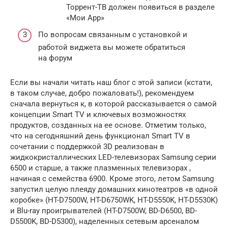
Торрент-ТВ должен появиться в разделе
«Мои App»
По вопросам связанным с установкой и
работой виджета вы можете обратиться
на форум
Если вы начали читать наш блог с этой записи (кстати,
в таком случае, добро пожаловать!), рекомендуем
сначала вернуться к, в которой рассказывается о самой
концепции Smart TV и ключевых возможностях
продуктов, созданных на ее основе. Отметим только,
что на сегодняшний день функционал Smart TV в
сочетании с поддержкой 3D реализован в
жидкокристаллических LED-телевизорах Samsung серии
6500 и старше, а также плазменных телевизорах ,
начиная с семейства 6900. Кроме этого, летом Samsung
запустил целую плеяду домашних кинотеатров «в одной
коробке» (HT-D7500W, HT-D6750WK, HT-D5550K, HT-D5530K)
и Blu-ray проигрывателей (HT-D7500W, BD-D6500, BD-
D5500K, BD-D5300), наделенных сетевым арсеналом