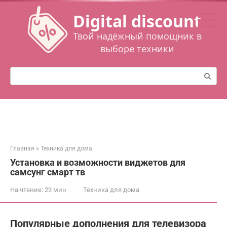
Перейти
Digital discount
к
контенту
Твой надёжный помощник в
выборе техники
Поиск:
Главная
»
Техника для дома
Установка и возможности виджетов для
самсунг смарт тв
На чтение:
23 мин
Техника для дома
Популярные дополнения для телевизора