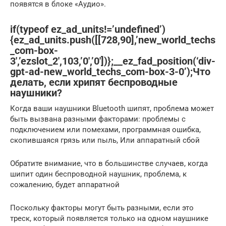
появятся в блоке «Аудио».
if(typeof ez_ad_units!=’undefined’)
{ez_ad_units.push([[728,90],’new_world_techs
_com-box-
3′,’ezslot_2′,103,’0′,’0′])};__ez_fad_position(‘div-
gpt-ad-new_world_techs_com-box-3-0’);Что
делать, если хрипят беспроводные
наушники?
Когда ваши наушники Bluetooth шипят, проблема может
быть вызвана разными факторами: проблемы с
подключением или помехами, программная ошибка,
скопившаяся грязь или пыль, Или аппаратный сбой
Обратите внимание, что в большинстве случаев, когда
шипит один беспроводной наушник, проблема, к
сожалению, будет аппаратной
Поскольку факторы могут быть разными, если это
треск, который появляется только на одном наушнике