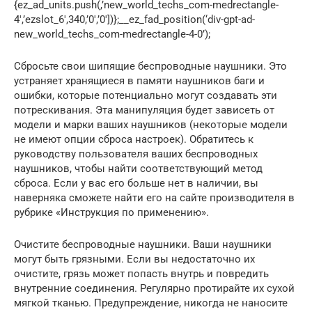
{ez_ad_units.push(,’new_world_techs_com-medrectangle-
4′,’ezslot_6′,340,’0′,’0′])};__ez_fad_position(‘div-gpt-ad-
new_world_techs_com-medrectangle-4-0’);
Сбросьте свои шипящие беспроводные наушники. Это
устраняет хранящиеся в памяти наушников баги и
ошибки, которые потенциально могут создавать эти
потрескивания. Эта манипуляция будет зависеть от
модели и марки ваших наушников (некоторые модели
не имеют опции сброса настроек). Обратитесь к
руководству пользователя ваших беспроводных
наушников, чтобы найти соответствующий метод
сброса. Если у вас его больше нет в наличии, вы
наверняка сможете найти его на сайте производителя в
рубрике «Инструкция по применению».
Очистите беспроводные наушники. Ваши наушники
могут быть грязными. Если вы недостаточно их
очистите, грязь может попасть внутрь и повредить
внутренние соединения. Регулярно протирайте их сухой
мягкой тканью. Предупреждение, никогда не наносите