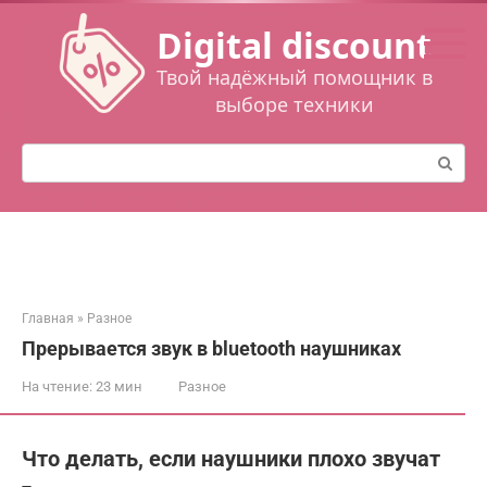
Перейти
Digital discount
к
контенту
Твой надёжный помощник в
выборе техники
Поиск:
Главная
»
Разное
Прерывается звук в bluetooth наушниках
На чтение:
23 мин
Разное
Что делать, если наушники плохо звучат