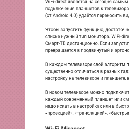
WiFi-direct является на сегодня сам
подключения планшетов к телевизорам
(от Android 4.0) удаётся переносить в
Чтобы запустить функцию, достаточн
списке нужный тип монитора. WiFi-di
Смарт-ТВ дистанционно. Если запусти
превращается в продвинутый и эргон
В каждом телевизоре свой алгоритм по
существенно отличаться в разных га
настройку на телевизоре и планшете,
В новом телевизоре можно подключить
каждый современный планшет или сма
надо искать в настройках или в быст
«проекцией», «трансляцией», «быстры
Wi-Fi Miracast