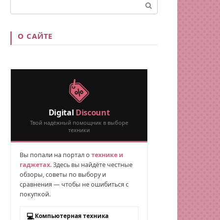
Поиск:
О САЙТЕ
Digital
Discount
Твой надёжный помощник в выборе
техники
Вы попали на портал о
технике и
гаджетах
. Здесь вы найдёте честные
обзоры, советы по выбору и
сравнения — чтобы не ошибиться с
покупкой.
💻
Компьютерная техника