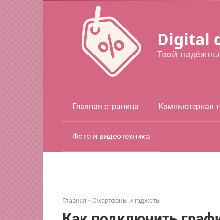
Перейти
к
контенту
Digital 
Твой надёжны
Главная страница
Компьютерная т
Фото и видеотехника
Главная
»
Смартфоны и гаджеты
Как подключить граф