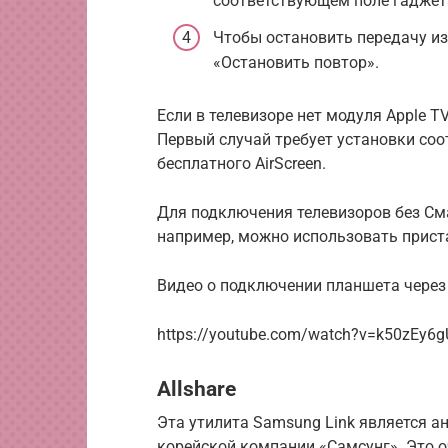
соответствующем поле гаджет
Чтобы остановить передачу изо
«Остановить повтор».
Если в телевизоре нет модуля Apple T
Первый случай требует установки со
бесплатного AirScreen.
Для подключения телевизоров без См
например, можно использовать приста
Видео о подключении планшета через 
https://youtube.com/watch?v=k50zEy6
Allshare
Эта утилита Samsung Link является а
корейской компании «Самсунг». Это о