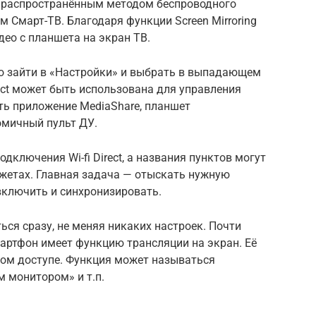
ым распространённым методом беспроводного
 Смарт-ТВ. Благодаря функции Screen Mirroring
идео с планшета на экран ТВ.
о зайти в «Настройки» и выбрать в выпадающем
rect может быть использована для управления
ть приложение MediaShare, планшет
омичный пульт ДУ.
дключения Wi-fi Direct, а названия пунктов могут
джетах. Главная задача — отыскать нужную
 включить и синхронизировать.
ся сразу, не меняя никаких настроек. Почти
ртфон имеет функцию трансляции на экран. Её
ром доступе. Функция может называться
м монитором» и т.п.