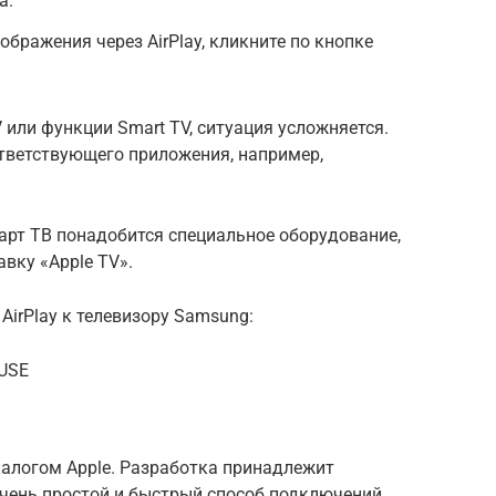
а.
бражения через AirPlay, кликните по кнопке
V или функции Smart TV, ситуация усложняется.
ответствующего приложения, например,
арт ТВ понадобится специальное оборудование,
вку «Apple TV».
AirPlay к телевизору Samsung:
gUSE
налогом Apple. Разработка принадлежит
чень простой и быстрый способ подключений.