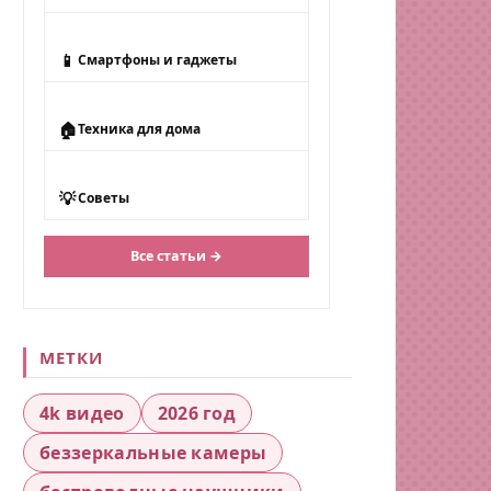
📱
Смартфоны и гаджеты
🏠
Техника для дома
💡
Советы
Все статьи →
МЕТКИ
4k видео
2026 год
беззеркальные камеры