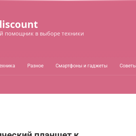
discount
й помощник в выборе техники
ехника
Разное
Смартфоны и гаджеты
Совет
ический планшет к