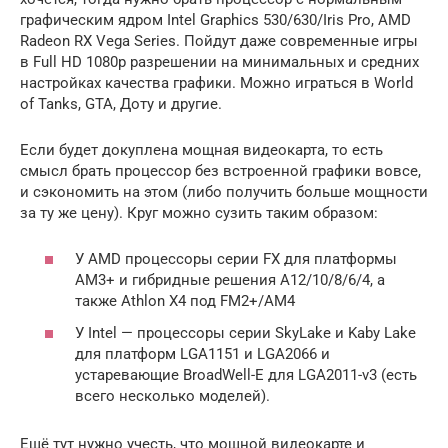
графическим ядром Intel Graphics 530/630/Iris Pro, AMD
Radeon RX Vega Series. Пойдут даже современные игры
в Full HD 1080p разрешении на минимальных и средних
настройках качества графики. Можно играться в World
of Tanks, GTA, Доту и другие.
Если будет докуплена мощная видеокарта, то есть
смысл брать процессор без встроенной графики вовсе,
и сэкономить на этом (либо получить больше мощности
за ту же цену). Круг можно сузить таким образом:
У AMD процессоры серии FX для платформы
AM3+ и гибридные решения A12/10/8/6/4, а
также Athlon X4 под FM2+/AM4
У Intel — процессоры серии SkyLake и Kaby Lake
для платформ LGA1151 и LGA2066 и
устаревающие BroadWell-E для LGA2011-v3 (есть
всего несколько моделей).
Ещё тут нужно учесть, что мощной видеокарте и