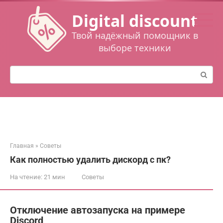
Перейти
Digital discount
к
контенту
Твой надёжный помощник в
выборе техники
Поиск:
Главная
»
Советы
Как полностью удалить дискорд с пк?
На чтение:
21 мин
Советы
Отключение автозапуска на примере
Discord