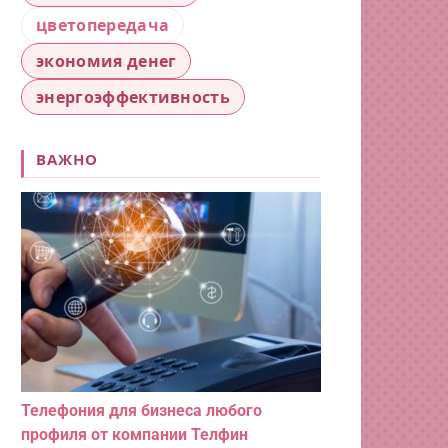
цветопередача
экономия денег
энергоэффективность
ВАЖНО
Телефония для бизнеса любого
профиля от компании Телфин