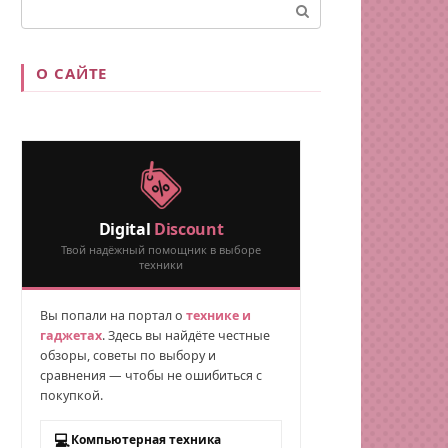
Поиск:
О САЙТЕ
Digital
Discount
Твой надёжный помощник в выборе
техники
Вы попали на портал о
технике и
гаджетах
. Здесь вы найдёте честные
обзоры, советы по выбору и
сравнения — чтобы не ошибиться с
покупкой.
💻
Компьютерная техника