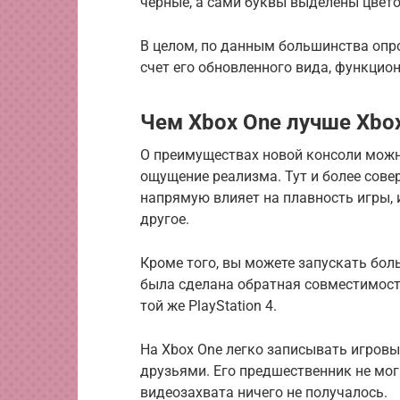
черные, а сами буквы выделены цвет
В целом, по данным большинства опро
счет его обновленного вида, функцион
Чем Xbox One лучше Xbo
О преимуществах новой консоли можно
ощущение реализма. Тут и более сове
напрямую влияет на плавность игры, 
другое.
Кроме того, вы можете запускать бол
была сделана обратная совместимост
той же PlayStation 4.
На Xbox One легко записывать игров
друзьями. Его предшественник не мог 
видеозахвата ничего не получалось.