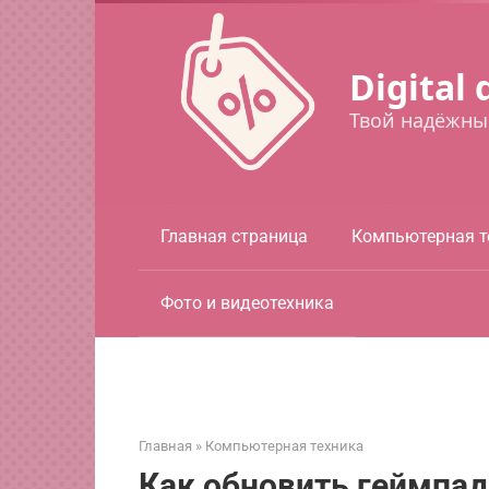
Перейти
к
контенту
Digital 
Твой надёжны
Главная страница
Компьютерная т
Фото и видеотехника
Главная
»
Компьютерная техника
Как обновить геймпад