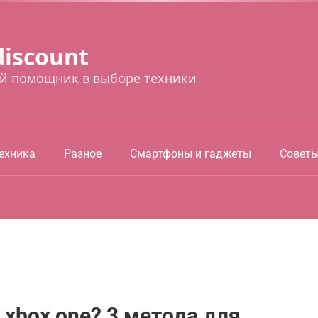
discount
й помощник в выборе техники
ехника
Разное
Смартфоны и гаджеты
Совет
 xbox one? 3 метода для