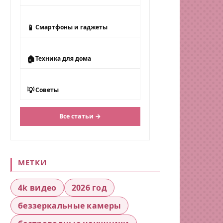
📱
Смартфоны и гаджеты
🏠
Техника для дома
💡
Советы
Все статьи →
МЕТКИ
4k видео
2026 год
беззеркальные камеры