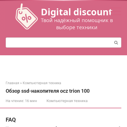
Перейти
Digital discount
к
контенту
Твой надёжный помощник в
выборе техники
Поиск:
Главная
»
Компьютерная техника
Обзор ssd-накопителя ocz trion 100
На чтение:
16 мин
Компьютерная техника
FAQ