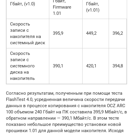
Гбайт,
Гбайт, (v1.0)
Гбайт,
Firmware
(v1.01)
1.01
Скорость
записи с
395,9
449,2
396,2
накопителя на
системный диск
Скорость
записи с
системного
390,1
420,1
394,8
диска на
накопитель
Согласно результатам, полученным при помощи теста
FlashTest 4.0, усредненная величина скорости передачи
данных в процессе копирования с накопителя OCZ ARC
100 объемом 240 Гбайт на ПК составила 395,9 Мбайт/с, в
обратном направлении — 390,1 Мбайт/с. В этом тесте
показано небольшое преимущество установки новой
прошивки 1.01 для данной модели накопителя. Исходя