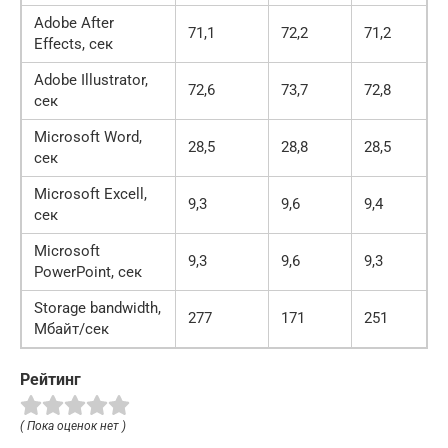
Adobe After
71,1
72,2
71,2
Effects, сек
Adobe Illustrator,
72,6
73,7
72,8
сек
Microsoft Word,
28,5
28,8
28,5
сек
Microsoft Excell,
9,3
9,6
9,4
сек
Microsoft
9,3
9,6
9,3
PowerPoint, сек
Storage bandwidth,
277
171
251
Мбайт/сек
Рейтинг
( Пока оценок нет )