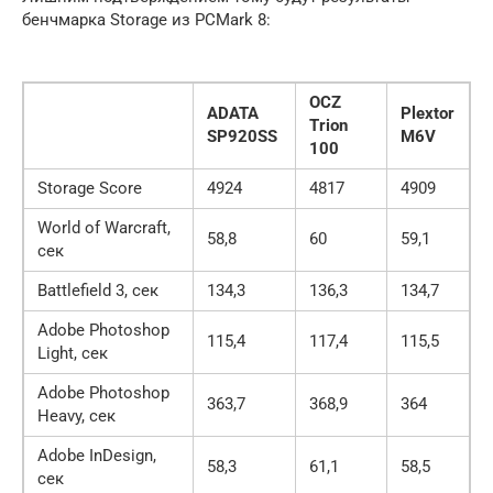
бенчмарка Storage из PCMark 8:
OCZ
ADATA
Plextor
Trion
SP920SS
M6V
100
Storage Score
4924
4817
4909
World of Warcraft,
58,8
60
59,1
сек
Battlefield 3, сек
134,3
136,3
134,7
Adobe Photoshop
115,4
117,4
115,5
Light, сек
Adobe Photoshop
363,7
368,9
364
Heavy, сек
Adobe InDesign,
58,3
61,1
58,5
сек