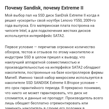
Почему Sandisk, почему Extreme II
Мой выбор пал на SSD диск SanDisk Extreme II когда я
решил «ускорить» свой ноутбук Lenovo Y550, 2009-го
года выпуска. Его материнская плата построена на
чипсете Intel, а для подключения жестких дисков
используется интерейфейс SATA2.
Первое условие — перечитав огромное количество
обзоров, тестов и отзывов по этому накопителю и
индустрии SSD в целом пришел к выводу, что
наилучшей аппаратной совместимостью и
производительностью на интерфейсе SATA2 обладают
накопители, построенные на базе контроллеров фирмы
Marvell. Именно такой набор микросхем используется в
накопителе SSD SANDISK Extreme II.Второе условие –
это срок гарантийного периода. Я прекрасно понимаю,
что никто не может гарантировать, что диск не
сломается, и данные не пропадут. Производитель всего
лишь обещает бесплатно отремонтировать или
заменить накопитель в случае его поломки в