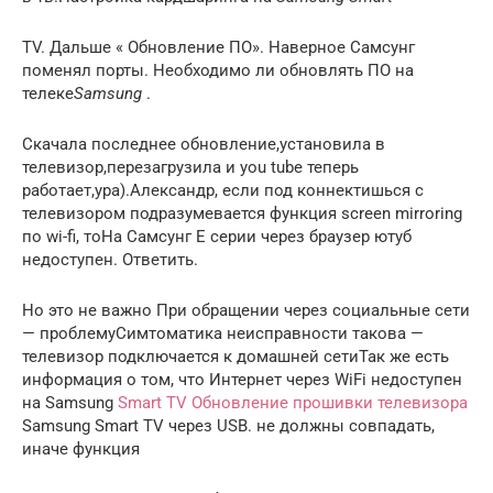
TV. Дальше « Обновление ПО». Наверное Самсунг
поменял порты. Необходимо ли обновлять ПО на
телеке
Samsung
.
Скачала последнее обновление,установила в
телевизор,перезагрузила и you tube теперь
работает,ура).Александр, если под коннектишься с
телевизором подразумевается функция screen mirroring
по wi-fi, тоНа Самсунг Е серии через браузер ютуб
недоступен. Ответить.
Но это не важно При обращении через социальные сети
— проблемуСимтоматика неисправности такова —
телевизор подключается к домашней сетиТак же есть
информация о том, что Интернет через WiFi недоступен
на Samsung
Smart TV Обновление прошивки телевизора
Samsung Smart TV через USB. не должны совпадать,
иначе функция