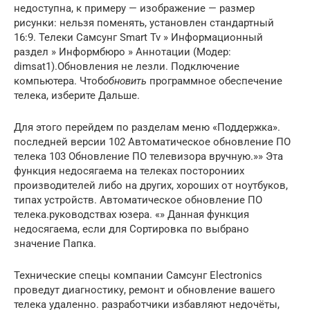
недоступна, к примеру — изображение — размер
рисунки: нельзя поменять, установлен стандартный
16:9. Телеки Самсунг Smart Tv » Информационный
раздел » Информбюро » Аннотации (Модер:
dimsat1).Обновления не лезли. Подключение
компьютера. Чтоб
обновить
программное обеспечение
телека, изберите Дальше.
Для этого перейдем по разделам меню «Поддержка».
последней версии 102 Автоматическое обновление ПО
телека 103 Обновление ПО телевизора вручную.»» Эта
функция недосягаема на телеках посторониих
производителей либо на других, хороших от ноутбуков,
типах устройств. Автоматическое обновление ПО
телека.руководствах юзера. «» Данная функция
недосягаема, если для Сортировка по выбрано
значение Папка.
Технические спецы компании Самсунг Electronics
проведут диагностику, ремонт и обновление вашего
телека удаленно. разработчики избавляют недочёты,