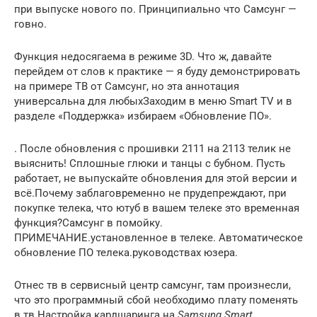
при выпуске нового по. Принципиально что Самсунг —
говно.
Функция недосягаема в режиме 3D. Что ж, давайте
перейдем от слов к практике — я буду демонстрировать
на примере ТВ от Самсунг, но эта аннотация
универсальна для любыхЗаходим в меню Smart TV и в
разделе «Поддержка» избираем «Обновление ПО».
. После обновления с прошивки 2111 на 2113 телик не
выяснить! Сплошные глюки и танцы с бубном. Пусть
работает, не выпускайте обновления для этой версии и
всё.Почему заблаговременно не прудепреждают, при
покупке телека, что ютуб в вашем телеке это временная
функция?Самсунг в помойку.
ПРИМЕЧАНИЕ.установленное в телеке. Автоматическое
обновление ПО телека.руководствах юзера.
Отнес тв в сервисный центр самсунг, там произнесли,
что это программный сбой необходимо плату поменять
в тв.Настройка кардшаринга на
Samsung Smart