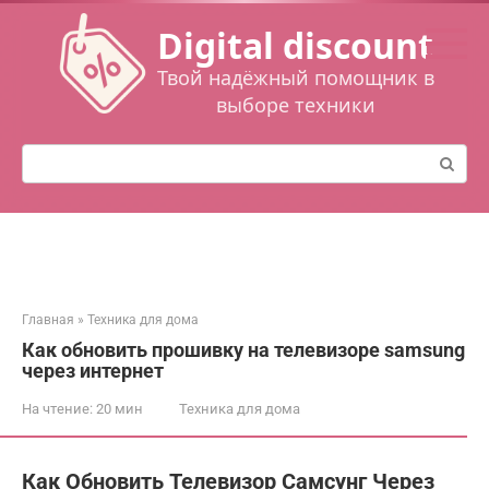
Перейти
Digital discount
к
контенту
Твой надёжный помощник в
выборе техники
Поиск:
Главная
»
Техника для дома
Как обновить прошивку на телевизоре samsung
через интернет
На чтение:
20 мин
Техника для дома
Как Обновить Телевизор Самсунг Через