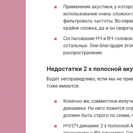
Применение акустики, у котор
использование очень сложного
фильтровать частоты. Во-первы
крайне сложна, да и он сверхч
Согласование НЧ и ВЧ головок 
остальных. Они благодаря это
распространение.
Недостатки 2 х полосной ак
Будет несправедливо, если мы не прив
тоже имеются:
Конечно же, совместное излуч
динамике. На него ложится ог
должен быть строго по схеме,
НЧ/СЧ динамик 2 х полосной 
отношению к ВЧ динамику. Се