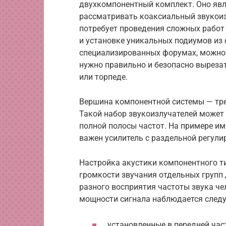
двухкомпонентный комплект. Оно явл
рассматривать коаксиальный звукоиз
потребует проведения сложных работ
и установке уникальных подиумов из 
специализированных форумах, можно 
нужно правильно и безопасно выреза
или торпеде.
Вершина компонентной системы — тр
Такой набор звукоизлучателей может
полной полосы частот. На примере им
важен усилитель с раздельной регули
Настройка акустики компонентного ти
громкости звучания отдельных групп 
разного восприятия частоты звука че
мощности сигнала наблюдается след
установленные в передней час