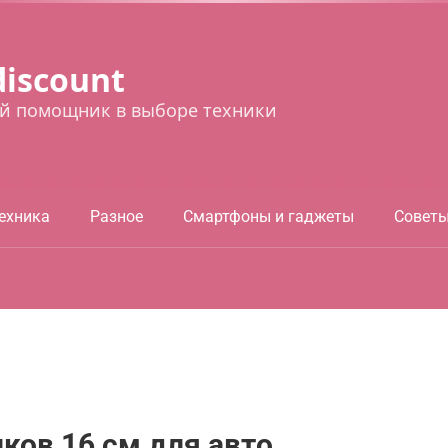
discount
й помощник в выборе техники
ехника
Разное
Смартфоны и гаджеты
Совет
ков 16 см для авто