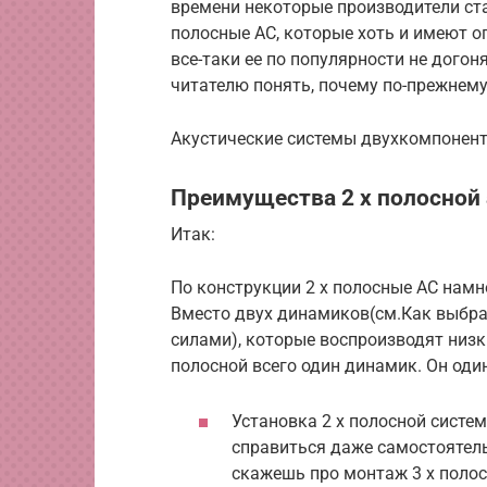
времени некоторые производители ста
полосные АС, которые хоть и имеют о
все-таки ее по популярности не дого
читателю понять, почему по-прежнем
Акустические системы двухкомпонент
Преимущества 2 х полосной
Итак:
По конструкции 2 х полосные АС намн
Вместо двух динамиков(см.Как выбр
силами), которые воспроизводят низкие
полосной всего один динамик. Он оди
Установка 2 х полосной систе
справиться даже самостоятельн
скажешь про монтаж 3 х полосн