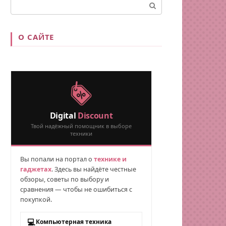
Поиск:
О САЙТЕ
Digital
Discount
Твой надёжный помощник в выборе
техники
Вы попали на портал о
технике и
гаджетах
. Здесь вы найдёте честные
обзоры, советы по выбору и
сравнения — чтобы не ошибиться с
покупкой.
💻
Компьютерная техника