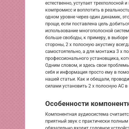
естественно, уступает трехполосной и
компромисс и воплотить в реальность
одном уровне через один динамик, эт
проще, если поставлена цель добитьс
использование многополосной системы
больше свободы, к примеру, в выборе
стороны, 2 х полосную акустику всег
самостоятельно, а для монтажа 3 х п
профессионального установщика, кото
Одним словом, и здесь свои проблем
себя и информация просто ему в пом
нашей статьи. Как и обещали, провод
силами установить 2 х полосную АС в
Особенности компонент
Компонентная аудиосистема считается
приятный звук с практически полным
обязательно входит головное устройс