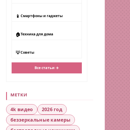
📱
Смартфоны и гаджеты
🏠
Техника для дома
💡
Советы
Все статьи →
МЕТКИ
4k видео
2026 год
беззеркальные камеры