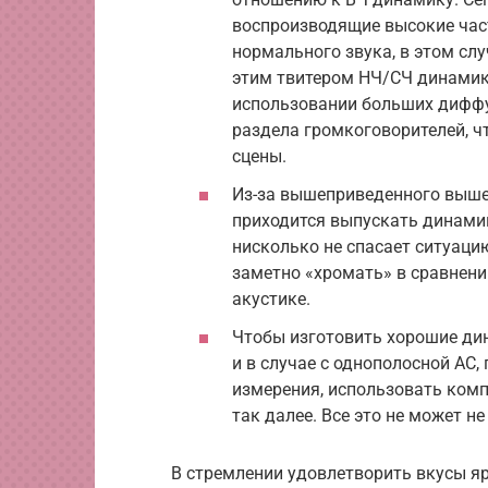
воспроизводящие высокие час
нормального звука, в этом сл
этим твитером НЧ/СЧ динамик 
использовании больших диффу
раздела громкоговорителей, ч
сцены.
Из-за вышеприведенного выше,
приходится выпускать динамик
нисколько не спасает ситуацию
заметно «хромать» в сравнени
акустике.
Чтобы изготовить хорошие ди
и в случае с однополосной АС
измерения, использовать ком
так далее. Все это не может н
В стремлении удовлетворить вкусы я