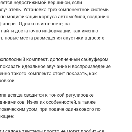
яется недостижимой вершиной, если
лучатель. Установка трехкомпонентной системы
 по модификации корпуса автомобиля, созданию
фанеры. Однако в интернете, на
найти достаточно информации, как именно
ть новые места размещения акустики в дверях
ехполосный комплект, дополненный сабвуфером.
 показать идеальное звучание и воспроизведение
енно такого комплекта стоит показать, как
ровкой.
па всегда сводится к тонкой регулировке
динамиков. Из-за их особенностей, а также
ловеческим ухом, при подаче одинакового по
ующее:
ти салона твиттеры просто не могут пробиться