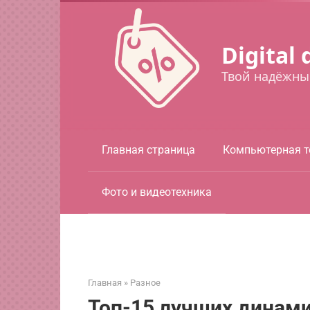
Перейти
к
контенту
Digital 
Твой надёжны
Главная страница
Компьютерная т
Фото и видеотехника
Главная
»
Разное
Топ-15 лучших динами