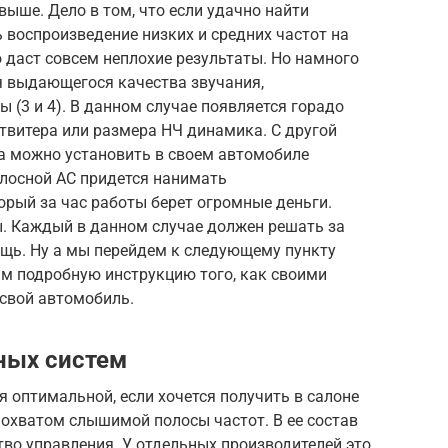
 выше. Дело в том, что если удачно найти
 воспроизведение низких и средних частот на
о даст совсем неплохие результаты. Но намного
я выдающегося качества звучания,
 (3 и 4). В данном случае появляется горадо
 твитера или размера НЧ динамика. С другой
да можно установить в своем автомобиле
олосной АС придется нанимать
рый за час работы берет огромные деньги.
ы. Каждый в данном случае должен решать за
ощь. Ну а мы перейдем к следующему пункту
им подробную инструкцию того, как своими
 свой автомобиль.
ных систем
 оптимальной, если хочется получить в салоне
 охватом слышимой полосы частот. В ее состав
тво управления. У отдельных производителей это