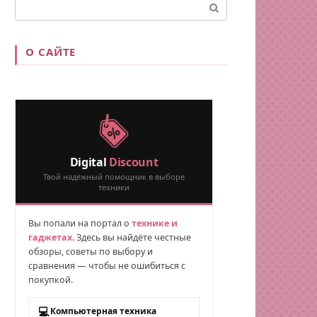
Поиск:
О САЙТЕ
Digital
Discount
Твой надёжный помощник в выборе
техники
Вы попали на портал о
технике и
гаджетах
. Здесь вы найдёте честные
обзоры, советы по выбору и
сравнения — чтобы не ошибиться с
покупкой.
💻
Компьютерная техника