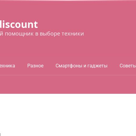
discount
й помощник в выборе техники
ехника
Разное
Смартфоны и гаджеты
Совет
я