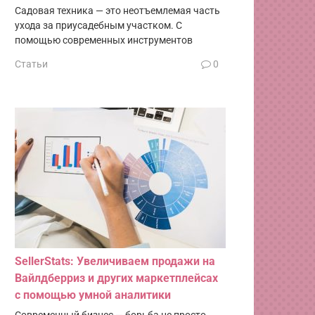
Садовая техника — это неотъемлемая часть
ухода за приусадебным участком. С
помощью современных инструментов
Статьи
0
SellerStats: Увеличиваем продажи на
Вайлдберриз и других маркетплейсах
с помощью умной аналитики