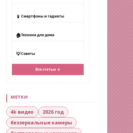
📱
Смартфоны и гаджеты
🏠
Техника для дома
💡
Советы
Все статьи →
МЕТКИ
4k видео
2026 год
беззеркальные камеры