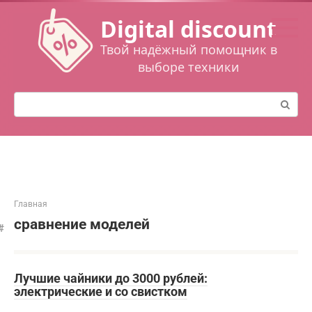
Перейти
Digital discount
к
контенту
Твой надёжный помощник в
выборе техники
Поиск:
Главная
сравнение моделей
Лучшие чайники до 3000 рублей:
электрические и со свистком