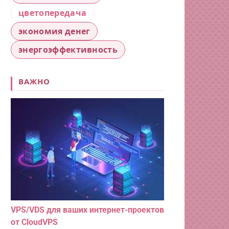
цветопередача
экономия денег
энергоэффективность
ВАЖНО
VPS/VDS для ваших интернет-проектов
от CloudVPS