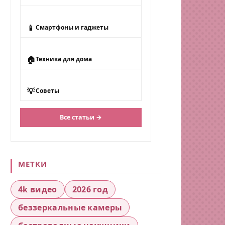
📱
Смартфоны и гаджеты
🏠
Техника для дома
💡
Советы
Все статьи →
МЕТКИ
4k видео
2026 год
беззеркальные камеры