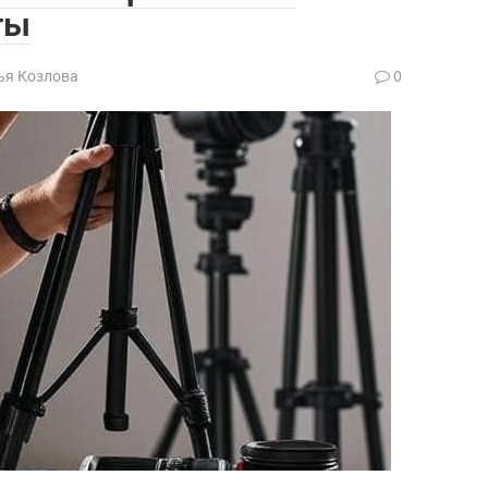
ты
ья Козлова
0