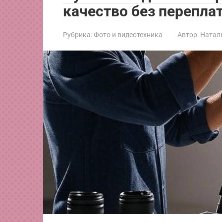
качество без перепла
Рубрика:
Фото и видеотехника
Автор:
Натал