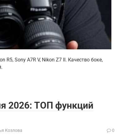
 R5, Sony A7R V, Nikon Z7 II. Качество боке,
.
я 2026: ТОП функций
ья Козлова
0