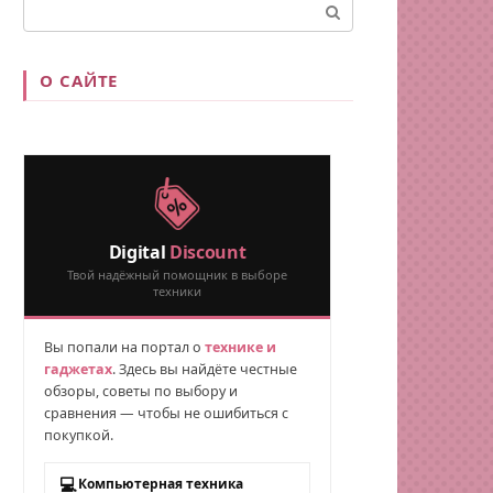
Поиск:
О САЙТЕ
Digital
Discount
Твой надёжный помощник в выборе
техники
Вы попали на портал о
технике и
гаджетах
. Здесь вы найдёте честные
обзоры, советы по выбору и
сравнения — чтобы не ошибиться с
покупкой.
💻
Компьютерная техника