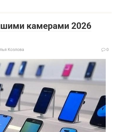
чшими камерами 2026
лья Козлова
0