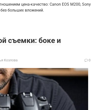
тношением цена-качество: Canon EOS M200, Sony
 без больших вложений.
й съемки: боке и
ья Козлова
0