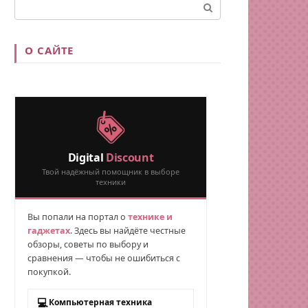
Поиск:
О САЙТЕ
Digital
Discount
Твой надёжный помощник в выборе
техники
Вы попали на портал о
технике и
гаджетах
. Здесь вы найдёте честные
обзоры, советы по выбору и
сравнения — чтобы не ошибиться с
покупкой.
💻
Компьютерная техника