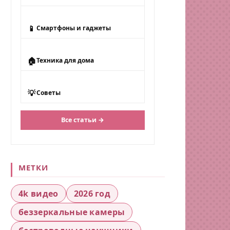
📱
Смартфоны и гаджеты
🏠
Техника для дома
💡
Советы
Все статьи →
МЕТКИ
4k видео
2026 год
беззеркальные камеры