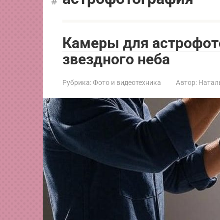
Камеры для астрофот
звездного неба
Рубрика:
Фото и видеотехника
Автор:
Натал