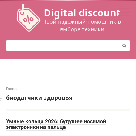
Перейти
Digital discount
к
контенту
Твой надёжный помощник в
выборе техники
Поиск:
Главная
биодатчики здоровья
Умные кольца 2026: будущее носимой
электроники на пальце