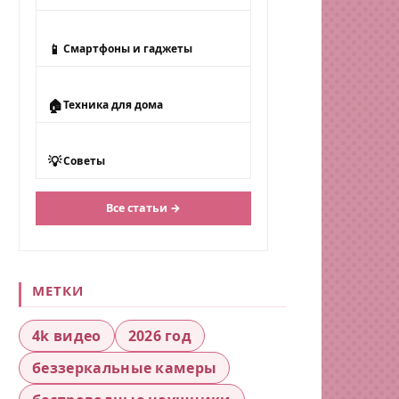
📱
Смартфоны и гаджеты
🏠
Техника для дома
💡
Советы
Все статьи →
МЕТКИ
4k видео
2026 год
беззеркальные камеры