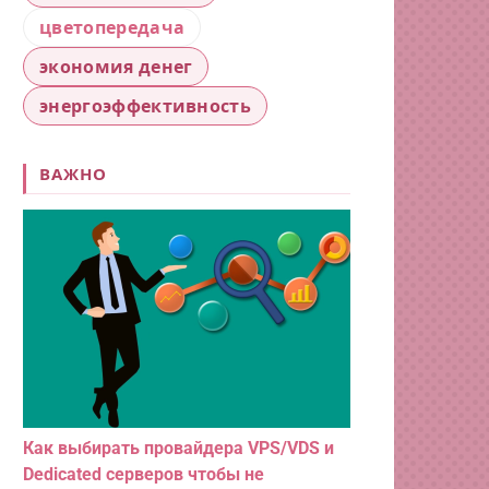
цветопередача
экономия денег
энергоэффективность
ВАЖНО
Как выбирать провайдера VPS/VDS и
Dedicated серверов чтобы не