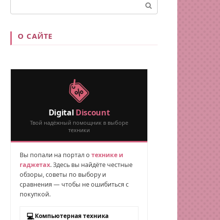
Поиск:
О САЙТЕ
Digital
Discount
Твой надёжный помощник в выборе
техники
Вы попали на портал о
технике и
гаджетах
. Здесь вы найдёте честные
обзоры, советы по выбору и
сравнения — чтобы не ошибиться с
покупкой.
💻
Компьютерная техника