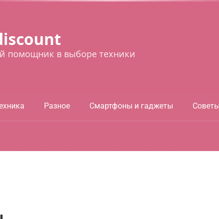
discount
й помощник в выборе техники
ехника
Разное
Смартфоны и гаджеты
Совет
ы