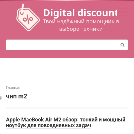
Перейти
Digital discount
к
контенту
Твой надёжный помощник в
выборе техники
Поиск:
Главная
чип m2
Apple MacBook Air M2 обзор: тонкий и мощный
ноутбук для повседневных задач