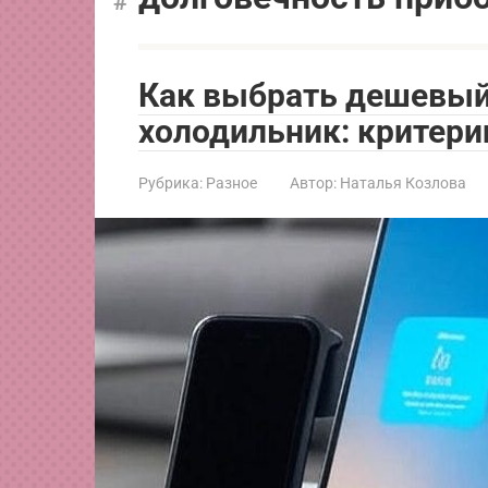
Как выбрать дешевы
холодильник: критери
Рубрика:
Разное
Автор:
Наталья Козлова