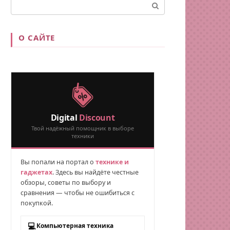
Поиск:
О САЙТЕ
Digital
Discount
Твой надёжный помощник в выборе
техники
Вы попали на портал о
технике и
гаджетах
. Здесь вы найдёте честные
обзоры, советы по выбору и
сравнения — чтобы не ошибиться с
покупкой.
💻
Компьютерная техника