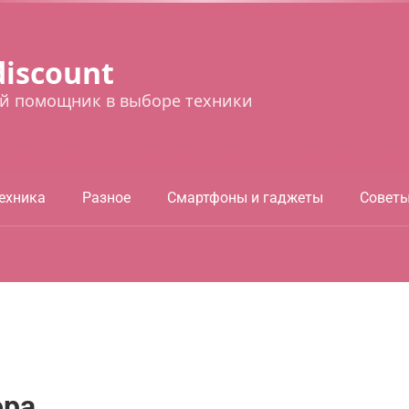
discount
й помощник в выборе техники
ехника
Разное
Смартфоны и гаджеты
Совет
ора