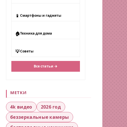
📱
Смартфоны и гаджеты
🏠
Техника для дома
💡
Советы
Все статьи →
МЕТКИ
4k видео
2026 год
беззеркальные камеры