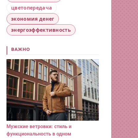
цветопередача
экономия денег
энергоэффективность
ВАЖНО
Мужские ветровки: стиль и
функциональность в одном