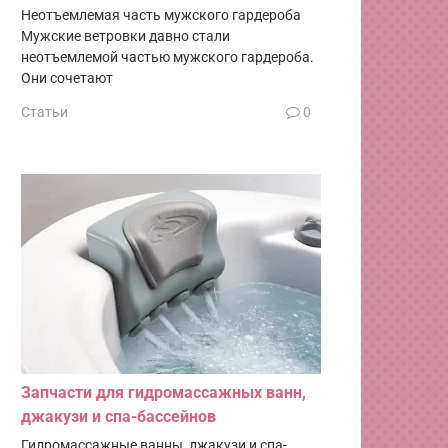
Неотъемлемая часть мужского гардероба
Мужские ветровки давно стали
неотъемлемой частью мужского гардероба.
Они сочетают
Статьи
0
Запчасти для гидромассажных ванн,
джакузи и спа-бассейнов
Гидромассажные ванны, джакузи и спа-