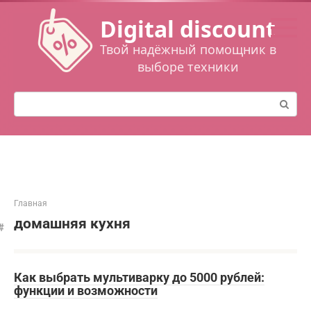
Перейти
Digital discount
к
контенту
Твой надёжный помощник в
выборе техники
Поиск:
Главная
домашняя кухня
Как выбрать мультиварку до 5000 рублей:
функции и возможности