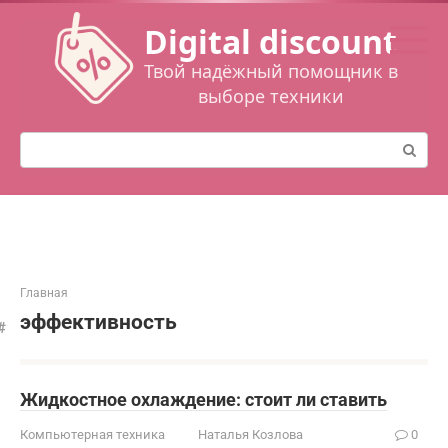
Перейти
Digital discount
к
контенту
Твой надёжный помощник в
выборе техники
Поиск:
Главная
эффективность
Жидкостное охлаждение: стоит ли ставить
Компьютерная техника
Наталья Козлова
0