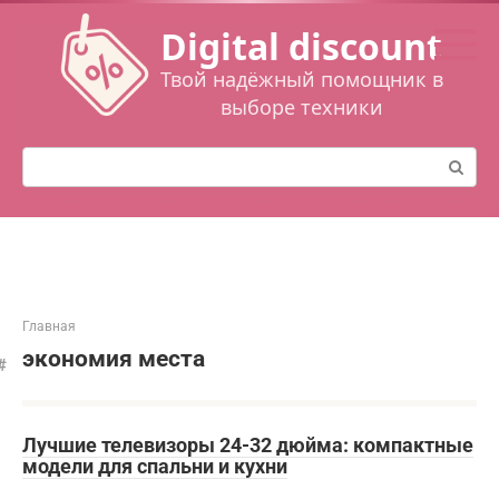
Перейти
Digital discount
к
контенту
Твой надёжный помощник в
выборе техники
Поиск:
Главная
экономия места
Лучшие телевизоры 24-32 дюйма: компактные
модели для спальни и кухни