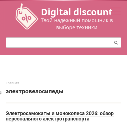
Перейти
Digital discount
к
контенту
Твой надёжный помощник в
выборе техники
Поиск:
Главная
электровелосипеды
Электросамокаты и моноколеса 2026: обзор
персонального электротранспорта