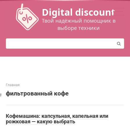
Перейти
Digital discount
к
контенту
Твой надёжный помощник в
выборе техники
Поиск:
Главная
фильтрованный кофе
Кофемашина: капсульная, капельная или
рожковая — какую выбрать