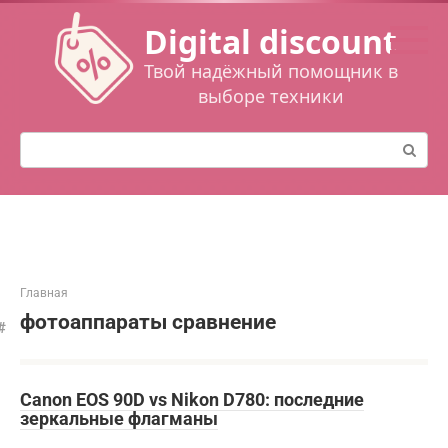
Перейти
Digital discount
к
контенту
Твой надёжный помощник в
выборе техники
Поиск:
Главная
фотоаппараты сравнение
Canon EOS 90D vs Nikon D780: последние
зеркальные флагманы