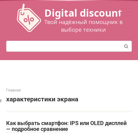
Перейти
Digital discount
к
контенту
Твой надёжный помощник в
выборе техники
Поиск:
Главная
характеристики экрана
Как выбрать смартфон: IPS или OLED дисплей
— подробное сравнение