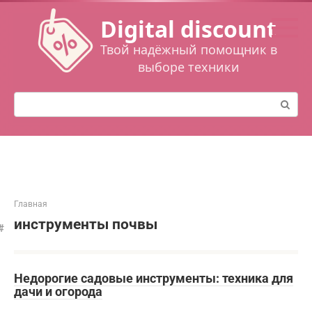
Перейти
Digital discount
к
контенту
Твой надёжный помощник в
выборе техники
Поиск:
Главная
инструменты почвы
Недорогие садовые инструменты: техника для
дачи и огорода