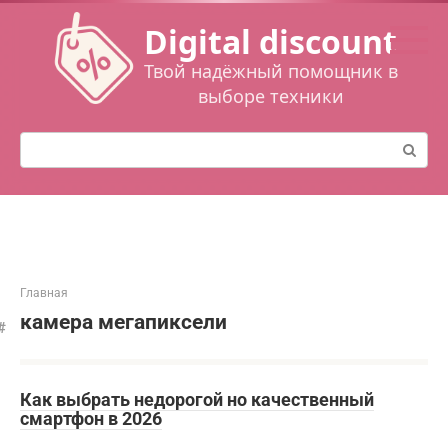
Перейти
Digital discount
к
контенту
Твой надёжный помощник в
выборе техники
Поиск:
Главная
камера мегапиксели
Как выбрать недорогой но качественный
смартфон в 2026