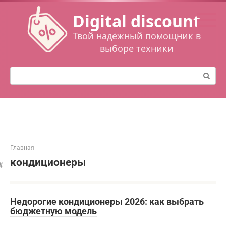
Перейти
Digital discount
к
контенту
Твой надёжный помощник в
выборе техники
Поиск:
Главная
кондиционеры
Недорогие кондиционеры 2026: как выбрать
бюджетную модель