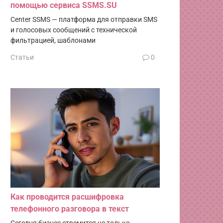
помощью сервиса SSMS.SU
Center SSMS — платформа для отправки SMS
и голосовых сообщений с технической
фильтрацией, шаблонами
Статьи
0
Как проводится расшифровка
телефонного разговора в текст