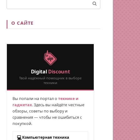
Поиск:
О САЙТЕ
Digital
Discount
Твой надёжный помощник в выборе
техники
Вы попали на портал о
технике и
гаджетах
. Здесь вы найдёте честные
обзоры, советы по выбору и
сравнения — чтобы не ошибиться с
покупкой.
💻
Компьютерная техника