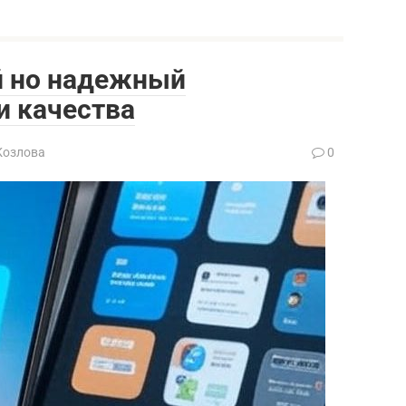
й но надежный
и качества
Козлова
0