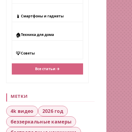
📱
Смартфоны и гаджеты
🏠
Техника для дома
💡
Советы
Все статьи →
МЕТКИ
4k видео
2026 год
беззеркальные камеры