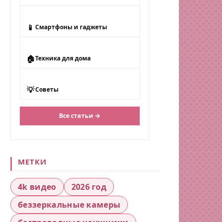
📱
Смартфоны и гаджеты
🏠
Техника для дома
💡
Советы
Все статьи →
МЕТКИ
4k видео
2026 год
беззеркальные камеры