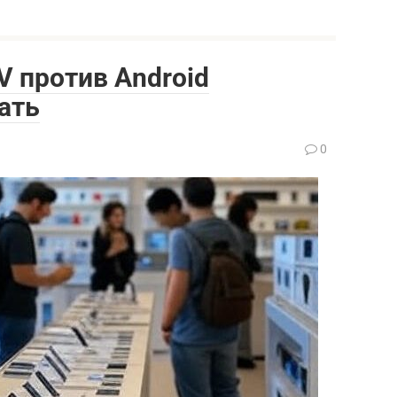
V против Android
ать
0