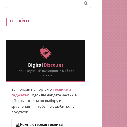
Поиск:
О САЙТЕ
Digital
Discount
Твой надёжный помощник в выборе
техники
Вы попали на портал о
технике и
гаджетах
. Здесь вы найдёте честные
обзоры, советы по выбору и
сравнения — чтобы не ошибиться с
покупкой.
💻
Компьютерная техника