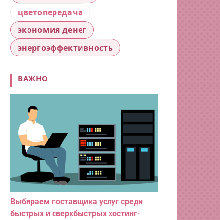
цветопередача
экономия денег
энергоэффективность
ВАЖНО
Выбираем поставщика услуг среди
быстрых и сверхбыстрых хостинг-