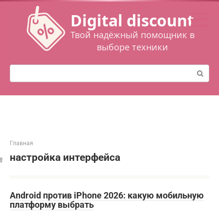
Перейти
Digital discount
к
контенту
Твой надёжный помощник в
выборе техники
Поиск:
Главная
настройка интерфейса
Android против iPhone 2026: какую мобильную
платформу выбрать