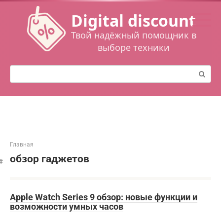
Перейти
Digital discount
к
контенту
Твой надёжный помощник в
выборе техники
Поиск:
Главная
обзор гаджетов
Apple Watch Series 9 обзор: новые функции и
возможности умных часов