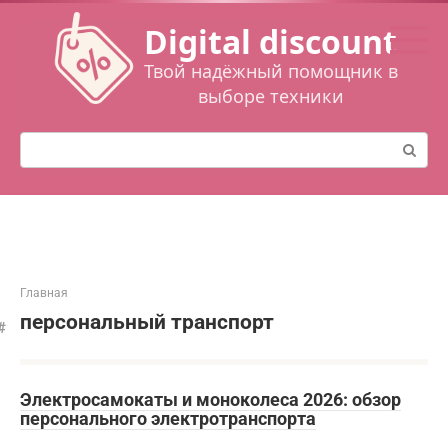
Перейти
Digital discount
к
контенту
Твой надёжный помощник в
выборе техники
Поиск:
Главная
персональный транспорт
Электросамокаты и моноколеса 2026: обзор
персонального электротранспорта