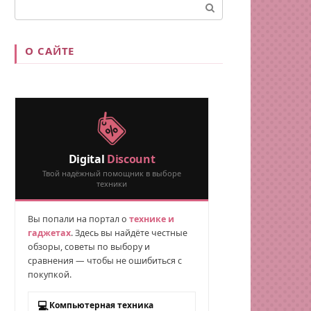
Поиск:
О САЙТЕ
Digital
Discount
Твой надёжный помощник в выборе
техники
Вы попали на портал о
технике и
гаджетах
. Здесь вы найдёте честные
обзоры, советы по выбору и
сравнения — чтобы не ошибиться с
покупкой.
💻
Компьютерная техника