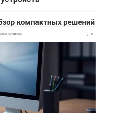
обзор компактных решений
алья Козлова
0