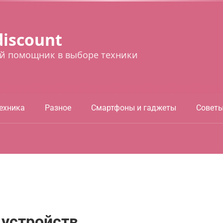
discount
й помощник в выборе техники
ехника
Разное
Смартфоны и гаджеты
Совет
 устройств