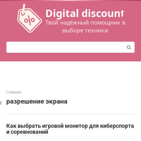
Перейти
Digital discount
к
контенту
Твой надёжный помощник в
выборе техники
Поиск:
Главная
разрешение экрана
Как выбрать игровой монитор для киберспорта
и соревнований