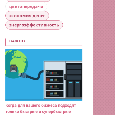
цветопередача
экономия денег
энергоэффективность
ВАЖНО
Когда для вашего бизнеса подходят
только быстрые и супербыстрые