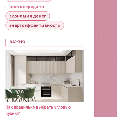
цветопередача
экономия денег
энергоэффективность
ВАЖНО
Как правильно выбрать угловую
кухню?