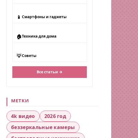
📱
Смартфоны и гаджеты
🏠
Техника для дома
💡
Советы
Все статьи →
МЕТКИ
4k видео
2026 год
беззеркальные камеры