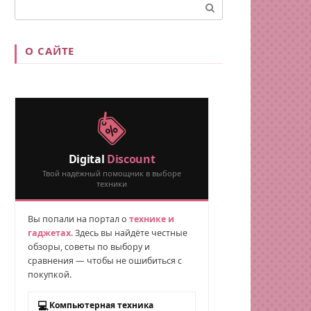
Поиск:
О САЙТЕ
Digital
Discount
Твой надёжный помощник в выборе
техники
Вы попали на портал о
технике и
гаджетах
. Здесь вы найдёте честные
обзоры, советы по выбору и
сравнения — чтобы не ошибиться с
покупкой.
💻
Компьютерная техника