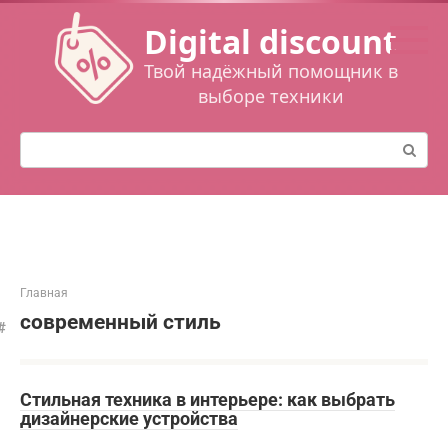
Перейти
Digital discount
к
контенту
Твой надёжный помощник в
выборе техники
Поиск:
Главная
современный стиль
Стильная техника в интерьере: как выбрать
дизайнерские устройства