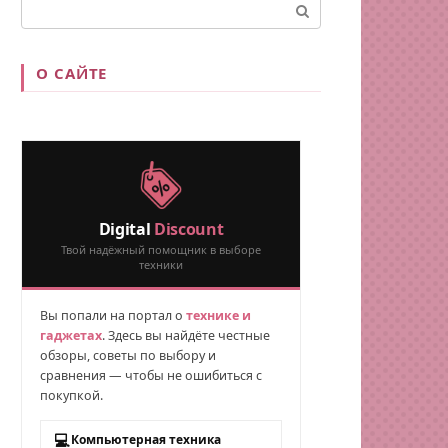
Поиск:
О САЙТЕ
Digital
Discount
Твой надёжный помощник в выборе
техники
Вы попали на портал о
технике и
гаджетах
. Здесь вы найдёте честные
обзоры, советы по выбору и
сравнения — чтобы не ошибиться с
покупкой.
💻
Компьютерная техника