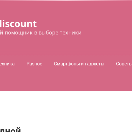
discount
й помощник в выборе техники
ехника
Разное
Смартфоны и гаджеты
Совет
одной