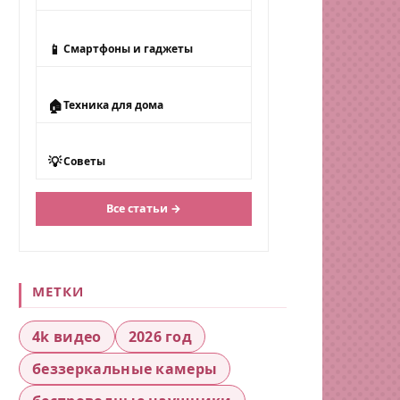
📱
Смартфоны и гаджеты
🏠
Техника для дома
💡
Советы
Все статьи →
МЕТКИ
4k видео
2026 год
беззеркальные камеры