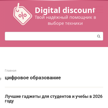
Перейти
Digital discount
к
контенту
Твой надёжный помощник в
выборе техники
Поиск:
Главная
цифровое образование
Лучшие гаджеты для студентов и учебы в 2026
году