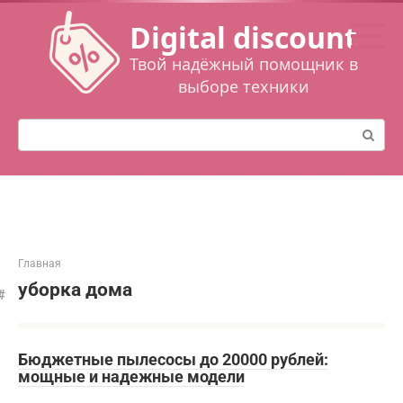
Перейти
Digital discount
к
контенту
Твой надёжный помощник в
выборе техники
Поиск:
Главная
уборка дома
Бюджетные пылесосы до 20000 рублей:
мощные и надежные модели