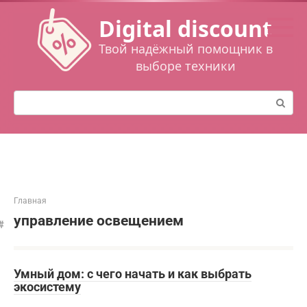
Перейти
Digital discount
к
контенту
Твой надёжный помощник в
выборе техники
Поиск:
Главная
управление освещением
Умный дом: с чего начать и как выбрать
экосистему