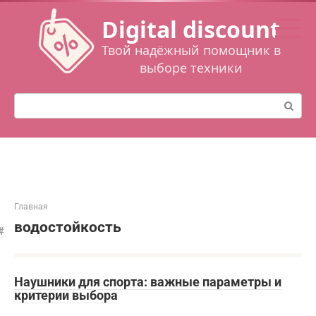
Перейти
Digital discount
к
контенту
Твой надёжный помощник в
выборе техники
Поиск:
Главная
водостойкость
Наушники для спорта: важные параметры и
критерии выбора