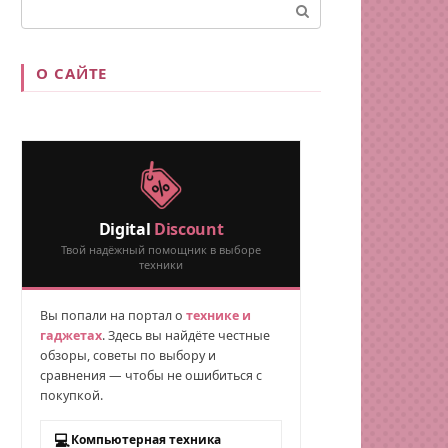
Поиск:
О САЙТЕ
Digital
Discount
Твой надёжный помощник в выборе
техники
Вы попали на портал о
технике и
гаджетах
. Здесь вы найдёте честные
обзоры, советы по выбору и
сравнения — чтобы не ошибиться с
покупкой.
💻
Компьютерная техника