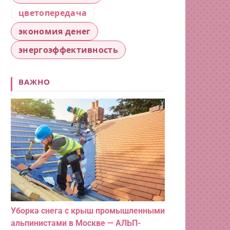
цветопередача
экономия денег
энергоэффективность
ВАЖНО
Уборка снега с крыш промышленными
альпинистами в Москве — АЛЬП-