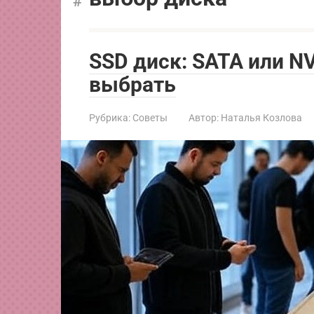
SSD диск: SATA или N
выбрать
Рубрика:
Советы
Автор:
Наталья Козлова