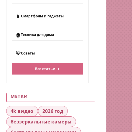
📱
Смартфоны и гаджеты
🏠
Техника для дома
💡
Советы
Все статьи →
МЕТКИ
4k видео
2026 год
беззеркальные камеры