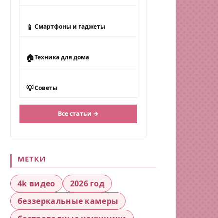
📱
Смартфоны и гаджеты
🏠
Техника для дома
💡
Советы
Все статьи →
МЕТКИ
4k видео
2026 год
беззеркальные камеры