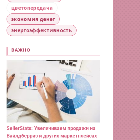
цветопередача
экономия денег
энергоэффективность
ВАЖНО
SellerStats: Увеличиваем продажи на
Вайлдберриз и других маркетплейсах