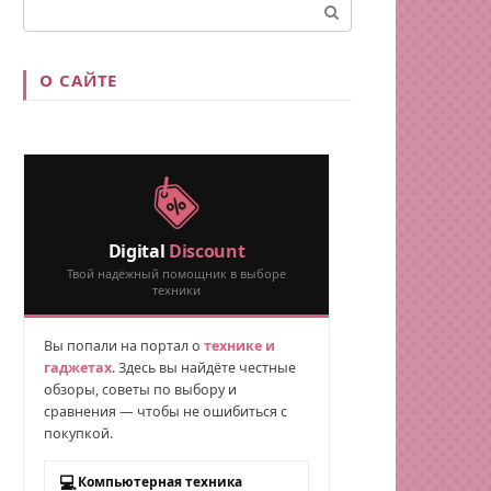
Поиск:
О САЙТЕ
Digital
Discount
Твой надёжный помощник в выборе
техники
Вы попали на портал о
технике и
гаджетах
. Здесь вы найдёте честные
обзоры, советы по выбору и
сравнения — чтобы не ошибиться с
покупкой.
💻
Компьютерная техника