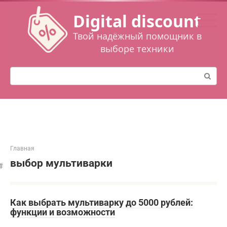
Перейти
Digital discount
к
контенту
Твой надёжный помощник в
выборе техники
Поиск:
Главная
выбор мультиварки
Как выбрать мультиварку до 5000 рублей:
функции и возможности