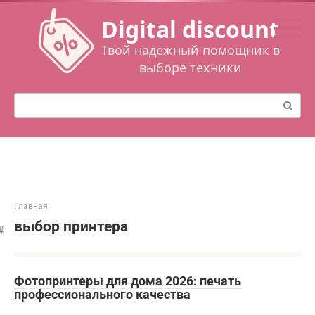
Перейти
Digital discount
к
контенту
Твой надёжный помощник в
выборе техники
Поиск:
Главная
выбор принтера
Фотопринтеры для дома 2026: печать
профессионального качества