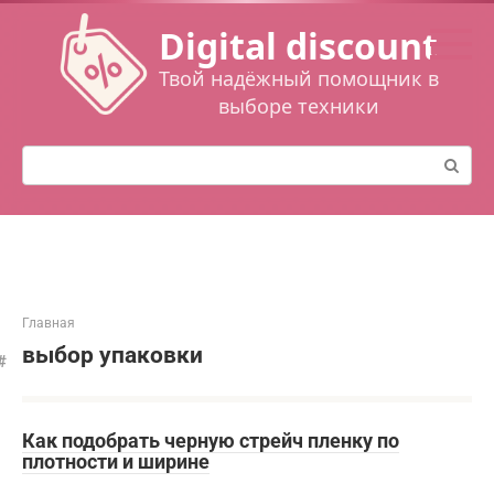
Перейти
Digital discount
к
контенту
Твой надёжный помощник в
выборе техники
Поиск:
Главная
выбор упаковки
Как подобрать черную стрейч пленку по
плотности и ширине